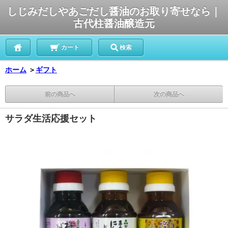
しじみだしやあごだし醤油のお取り寄せなら｜
古代柱醤油醸造元
カート
検索
ホーム
＞
ギフト
前の商品へ
次の商品へ
サラダ生活応援セット