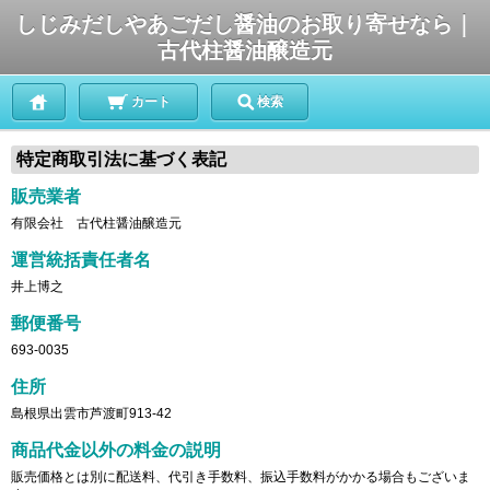
しじみだしやあごだし醤油のお取り寄せなら｜
古代柱醤油醸造元
カート
検索
特定商取引法に基づく表記
販売業者
有限会社 古代柱醤油醸造元
運営統括責任者名
井上博之
郵便番号
693-0035
住所
島根県出雲市芦渡町913-42
商品代金以外の料金の説明
販売価格とは別に配送料、代引き手数料、振込手数料がかかる場合もございま